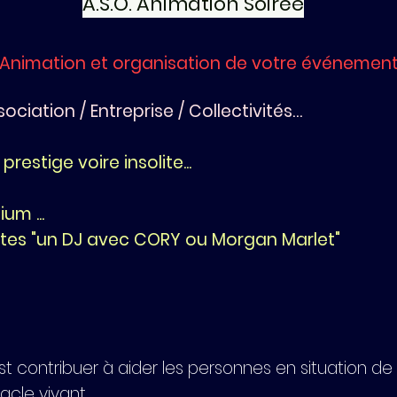
A.S.O. Animation Soirée
Animation et organisation de votre événemen
sociation / Entreprise / Collectivités…
restige voire insolite...
um ...
istes "un DJ avec CORY ou Morgan Marlet"
est contribuer à aider les personnes en situation d
cle vivant.