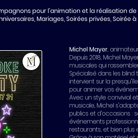
pagnons pour l’animation et la réalisation d
nniversaires, Mariages, Soirées privées, Soirée à
Michel Mayer
, animateu
Depuis 2018, Michel May
musicales qui rassemblent
Spécialisé dans les blind t
intervient sur la presqu'
pour animer vos événem
Avec un style convivial e
musicale, Michel s'adapt
publics et d'occasions : s
événements professionne
restaurants, et bien plus
Grâce à son matériel et so