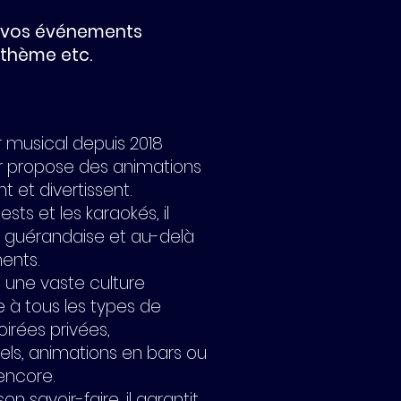
e vos événements
 thème etc.
r musical depuis 2018
er propose des animations
 et divertissent.
ests et les karaokés, il
île guérandaise et au-delà
ents.
t une vaste culture
e à tous les types de
oirées privées,
ls, animations en bars ou
 encore.
n savoir-faire, il garantit