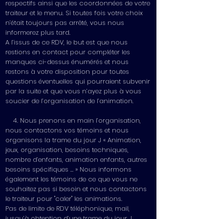
respectifs ainsi que les coordonnées de votre
traiteur et le menu. Si toutes fois votre choix
n’était toujours pas arrêté, vous nous
informerez plus tard.
A l’issus de ce RDV, le but est que nous
restions en contact pour compléter les
manques ci-dessus énumérés et nous
restons à votre disposition pour toutes
questions éventuelles qui pourraient subvenir
par la suite et que vous n’ayez plus à vous
soucier de l’organisation de l’animation.
4. Nous prenons en main l’organisation,
nous contactons vos témoins et nous
organisons la trame du jour J « Animation,
jeux, organisation, besoins techniques,
nombre d’enfants, animation enfants, autres
besoins spécifiques … » Nous informons
également les témoins de ce que vous ne
souhaitez pas si besoin et nous contactons
le traiteur pour "caler" les animations.
Pas de limite de RDV téléphonique, mail,
jusqu’à obtention d’une trame du jour J