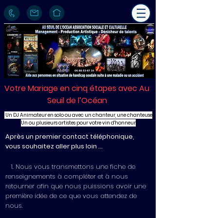
Votre Mariage en cinq étapes avec Au
Seuil de l’Océan
Un DJ Animateur en solo ou avec un chanteur, une chanteuse
Un ou plusieurs artistes pour votre vin d'honneur
Après un premier contact téléphonique,
vous souhaitez aller plus loin …
1. Nous vous transmettons une fiche de
renseignements à compléter et à nous
retourner afin que nous puissions avoir une
première idée de ce que vous attendez de
nous.