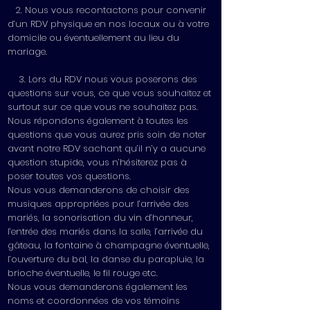
2. Nous vous recontactons pour convenir
d’un RDV physique en nos locaux ou à votre
domicile ou éventuellement au lieu du
mariage.
3. Lors du RDV nous vous poserons des
questions sur vous, ce que vous souhaitez et
surtout sur ce que vous ne souhaitez pas.
Nous répondons également à toutes les
questions que vous aurez pris soin de noter
avant notre RDV sachant qu’il n’y a aucune
question stupide, vous n’hésiterez pas à
poser toutes vos questions.
Nous vous demanderons de choisir des
musiques appropriées pour l’arrivée des
mariés, la sonorisation du vin d’honneur,
l’entrée des mariés dans la salle, l’arrivée du
gâteau, la fontaine à champagne éventuelle,
l’ouverture du bal, la danse du parapluie, la
brioche éventuelle, le fil rouge etc.
Nous vous demanderons également les
noms et coordonnées de vos témoins