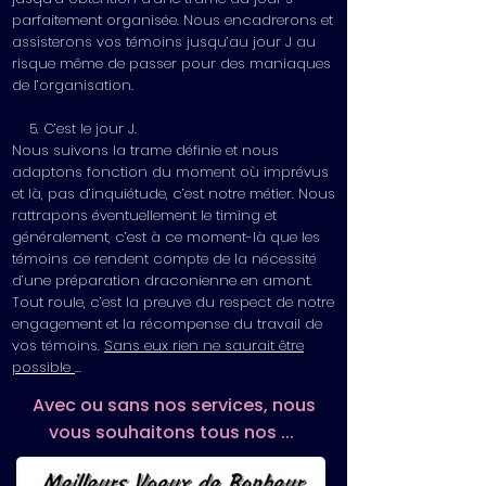
parfaitement organisée. Nous encadrerons et
assisterons vos témoins jusqu’au jour J au
risque même de passer pour des maniaques
de l’organisation.
5. C’est le jour J.
Nous suivons la trame définie et nous
adaptons fonction du moment où imprévus
et là, pas d’inquiétude, c’est notre métier. Nous
rattrapons éventuellement le timing et
généralement, c’est à ce moment-là que les
témoins ce rendent compte de la nécessité
d’une préparation draconienne en amont.
Tout roule, c’est la preuve du respect de notre
engagement et la récompense du travail de
vos témoins.
Sans eux rien ne saurait être
possible
...
Avec ou sans nos services, nous
vous souhaitons tous nos ...